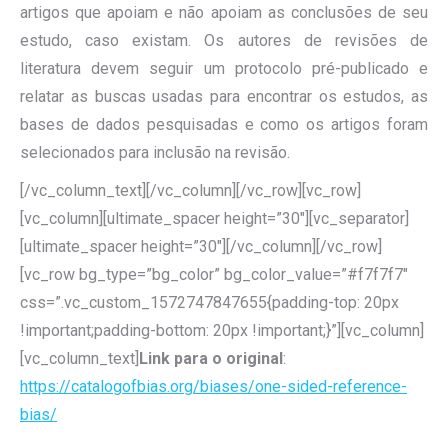
artigos que apoiam e não apoiam as conclusões de seu
estudo, caso existam. Os autores de revisões de
literatura devem seguir um protocolo pré-publicado e
relatar as buscas usadas para encontrar os estudos, as
bases de dados pesquisadas e como os artigos foram
selecionados para inclusão na revisão.
[/vc_column_text][/vc_column][/vc_row][vc_row]
[vc_column][ultimate_spacer height=”30″][vc_separator]
[ultimate_spacer height=”30″][/vc_column][/vc_row]
[vc_row bg_type=”bg_color” bg_color_value=”#f7f7f7″
css=”.vc_custom_1572747847655{padding-top: 20px
!important;padding-bottom: 20px !important;}”][vc_column]
[vc_column_text]
Link para o original
:
https://catalogofbias.org/biases/one-sided-reference-
bias/