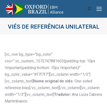
Search:
VIÉS DE REFERÊNCIA UNILATERAL
Você está aqui:
[vc_row bg_type=”bg_color”
css=”.vc_custom_1572747881603{padding-top: 10px
!important;padding-bottom: 10px !important;}”
bg_color_value=”#f7f7f7″][vc_column width=”1/3″]
[vc_column_text]
Nome original do viés:
One-sided
reference bias[/vc_column_text][/vc_column][vc_column
width=”1/3″][vc_column_text]
Tradutor:
Ana Luiza Cabrera
Martimbianco