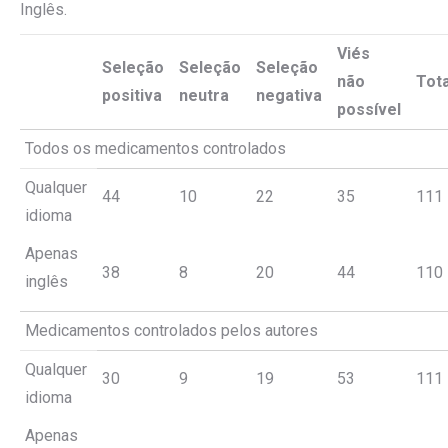
Inglês.
Viés
Seleção
Seleção
Seleção
não
Tota
positiva
neutra
negativa
possível
Todos os medicamentos controlados
Qualquer
44
10
22
35
111
idioma
Apenas
38
8
20
44
110
inglês
Medicamentos controlados pelos autores
Qualquer
30
9
19
53
111
idioma
Apenas