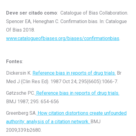
Deve ser citado como
: Catalogue of Bias Collaboration.
Spencer EA, Heneghan C. Confirmation bias. In: Catalogue
Of Bias 2018.
www.catalogueofbiases.org/biases/confirmationbias
.
Fontes
:
Dickersin K.
Reference bias in reports of drug trials.
Br
Med J (Clin Res Ed). 1987 Oct 24; 295(6605):1066-7.
Gøtzsche PC.
Reference bias in reports of drug trials.
BMJ 1987; 295: 654-656
Greenberg SA.
How citation distortions create unfounded
authority: analysis of a citation network.
BMJ
2009;339:b2680.