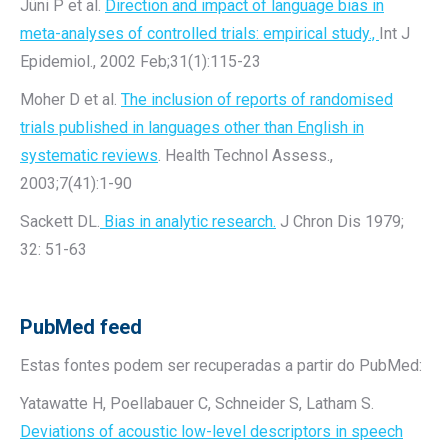
Jüni P et al.
Direction and impact of language bias in
meta-analyses of controlled trials: empirical study.,
Int J
Epidemiol., 2002 Feb;31(1):115-23
Moher D et al.
The inclusion of reports of randomised
trials published in languages other than English in
systematic reviews
. Health Technol Assess.,
2003;7(41):1-90
Sackett DL.
Bias in analytic research.
J Chron Dis 1979;
32: 51-63
PubMed feed
Estas fontes podem ser recuperadas a partir do PubMed:
Yatawatte H, Poellabauer C, Schneider S, Latham S.
Deviations of acoustic low-level descriptors in speech