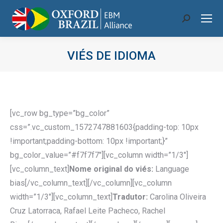
Search:
VIÉS DE IDIOMA
Você está aqui:
[vc_row bg_type=”bg_color”
css=”.vc_custom_1572747881603{padding-top: 10px
!important;padding-bottom: 10px !important;}”
bg_color_value=”#f7f7f7″][vc_column width=”1/3″]
[vc_column_text]
Nome original do viés:
Language
bias[/vc_column_text][/vc_column][vc_column
width=”1/3″][vc_column_text]
Tradutor:
Carolina Oliveira
Cruz Latorraca, Rafael Leite Pacheco, Rachel