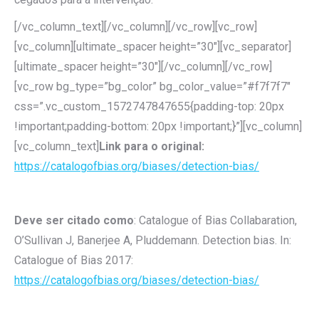
[/vc_column_text][/vc_column][/vc_row][vc_row]
[vc_column][ultimate_spacer height=”30″][vc_separator]
[ultimate_spacer height=”30″][/vc_column][/vc_row]
[vc_row bg_type=”bg_color” bg_color_value=”#f7f7f7″
css=”.vc_custom_1572747847655{padding-top: 20px
!important;padding-bottom: 20px !important;}”][vc_column]
[vc_column_text]
Link para o original:
https://catalogofbias.org/biases/detection-bias/
Deve ser citado como
: Catalogue of Bias Collabaration,
O’Sullivan J, Banerjee A, Pluddemann. Detection bias. In:
Catalogue of Bias 2017:
https://catalogofbias.org/biases/detection-bias/