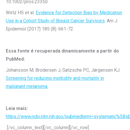
10.1002/pros.23350.
Wirtz HS et al.
Evidence for Detection Bias by Medication
Use in a Cohort Study of Breast Cancer Survivors
. Am J
Epidemiol (2017) 185 (8): 661-72.
Essa fonte é recuperada dinamicamente a partir do
PubMed:
Johansson M, Brodersen J, Gøtzsche PC, Jørgensen KJ.
Screening for reducing morbidity and mortality in
malignant melanoma.
Leia mais:
https://www.ncbi.nlm.nih.gov/pubmedterm=systematic%
[/vc_column_text][/vc_column][/vc_row]