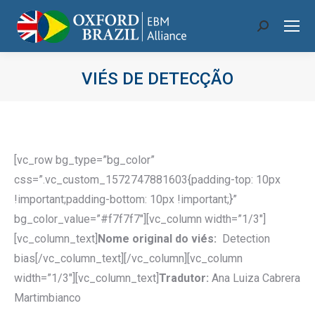
Search:
VIÉS DE DETECÇÃO
Você está aqui:
[vc_row bg_type=”bg_color”
css=”.vc_custom_1572747881603{padding-top: 10px
!important;padding-bottom: 10px !important;}”
bg_color_value=”#f7f7f7″][vc_column width=”1/3″]
[vc_column_text]
Nome original do viés:
Detection
bias[/vc_column_text][/vc_column][vc_column
width=”1/3″][vc_column_text]
Tradutor:
Ana Luiza Cabrera
Martimbianco