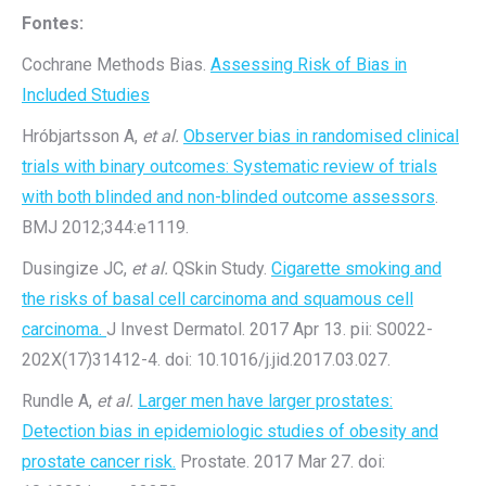
Fontes:
Cochrane Methods Bias.
Assessing Risk of Bias in
Included Studies
Hróbjartsson A,
et al.
Observer bias in randomised clinical
trials with binary outcomes: Systematic review of trials
with both blinded and non-blinded outcome assessors
.
BMJ 2012;344:e1119.
Dusingize JC,
et al.
QSkin Study.
Cigarette smoking and
the risks of basal cell carcinoma and squamous cell
carcinoma.
J Invest Dermatol. 2017 Apr 13. pii: S0022-
202X(17)31412-4. doi: 10.1016/j.jid.2017.03.027.
Rundle A,
et al.
Larger men have larger prostates:
Detection bias in epidemiologic studies of obesity and
prostate cancer risk.
Prostate. 2017 Mar 27. doi: