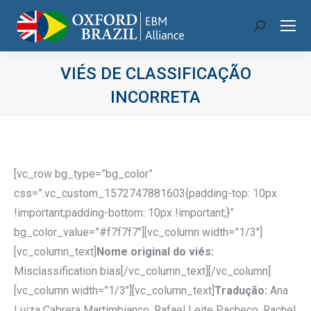
Search:
VIÉS DE CLASSIFICAÇÃO
INCORRETA
Você está aqui:
[vc_row bg_type=”bg_color”
css=”.vc_custom_1572747881603{padding-top: 10px
!important;padding-bottom: 10px !important;}”
bg_color_value=”#f7f7f7″][vc_column width=”1/3″]
[vc_column_text]
Nome original do viés:
Misclassification bias[/vc_column_text][/vc_column]
[vc_column width=”1/3″][vc_column_text]
Tradução:
Ana
Luiza Cabrera Martimbianco, Rafael Leite Pacheco, Rachel