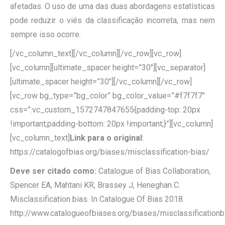
afetadas. O uso de uma das duas abordagens estatísticas
pode reduzir o viés da classificação incorreta, mas nem
sempre isso ocorre.
[/vc_column_text][/vc_column][/vc_row][vc_row]
[vc_column][ultimate_spacer height=”30″][vc_separator]
[ultimate_spacer height=”30″][/vc_column][/vc_row]
[vc_row bg_type=”bg_color” bg_color_value=”#f7f7f7″
css=”.vc_custom_1572747847655{padding-top: 20px
!important;padding-bottom: 20px !important;}”][vc_column]
[vc_column_text]
Link para o original
:
https://catalogofbias.org/biases/misclassification-bias/
Deve ser citado como:
Catalogue of Bias Collaboration,
Spencer EA, Mahtani KR, Brassey J, Heneghan C.
Misclassification bias. In Catalogue Of Bias 2018.
http://www.catalogueofbiases.org/biases/misclassificationb