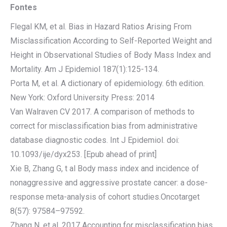
Fontes
Flegal KM, et al. Bias in Hazard Ratios Arising From
Misclassification According to Self-Reported Weight and
Height in Observational Studies of Body Mass Index and
Mortality. Am J Epidemiol 187(1):125-134.
Porta M, et al. A dictionary of epidemiology. 6th edition.
New York: Oxford University Press: 2014
Van Walraven CV 2017. A comparison of methods to
correct for misclassification bias from administrative
database diagnostic codes. Int J Epidemiol. doi:
10.1093/ije/dyx253. [Epub ahead of print]
Xie B, Zhang G, t al Body mass index and incidence of
nonaggressive and aggressive prostate cancer: a dose-
response meta-analysis of cohort studies.Oncotarget
8(57): 97584–97592.
Zhang N, et al. 2017 Accounting for misclassification bias