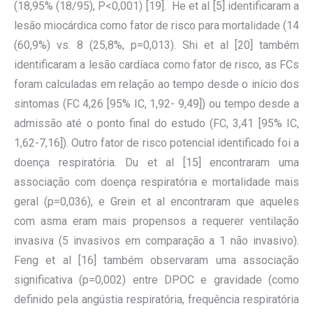
(18,95% (18/95), P<0,001) [19]. He et al [5] identificaram a
lesão miocárdica como fator de risco para mortalidade (14
(60,9%) vs. 8 (25,8%, p=0,013). Shi et al [20] também
identificaram a lesão cardíaca como fator de risco, as FCs
foram calculadas em relação ao tempo desde o início dos
sintomas (FC 4,26 [95% IC, 1,92- 9,49]) ou tempo desde a
admissão até o ponto final do estudo (FC, 3,41 [95% IC,
1,62-7,16]). Outro fator de risco potencial identificado foi a
doença respiratória. Du et al [15] encontraram uma
associação com doença respiratória e mortalidade mais
geral (p=0,036), e Grein et al encontraram que aqueles
com asma eram mais propensos a requerer ventilação
invasiva (5 invasivos em comparação a 1 não invasivo).
Feng et al [16] também observaram uma associação
significativa (p=0,002) entre DPOC e gravidade (como
definido pela angústia respiratória, frequência respiratória