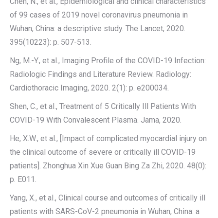
Chen, N., et al., Epidemiological and clinical characteristics
of 99 cases of 2019 novel coronavirus pneumonia in
Wuhan, China: a descriptive study. The Lancet, 2020.
395(10223): p. 507-513.
Ng, M.-Y., et al., Imaging Profile of the COVID-19 Infection:
Radiologic Findings and Literature Review. Radiology:
Cardiothoracic Imaging, 2020. 2(1): p. e200034.
Shen, C., et al., Treatment of 5 Critically Ill Patients With
COVID-19 With Convalescent Plasma. Jama, 2020.
He, X.W., et al., [Impact of complicated myocardial injury on
the clinical outcome of severe or critically ill COVID-19
patients]. Zhonghua Xin Xue Guan Bing Za Zhi, 2020. 48(0):
p. E011.
Yang, X., et al., Clinical course and outcomes of critically ill
patients with SARS-CoV-2 pneumonia in Wuhan, China: a