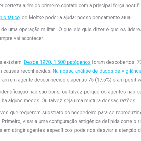
erteza além do primeiro contato com a principal força hostil”.
nio tático
‘ de Moltke poderia ajudar nosso pensamento atual.
 de uma operação militar. O que ele quis dizer é que os líder
empre vai acontecer.
os existem.
Desde 1970, 1.500 patógenos
foram descobertos. 70
êm causas reconhecidas.
Na nossa análise de dados de vigilânc
eram um agente desconhecido e apenas 75 (17,5%) eram positiv
dentificação não são bons, ou talvez porque os agentes não 
há alguns meses. Ou talvez seja uma mistura dessas razões.
vivos que requerem substrato do hospedeiro para se reproduzir
 Primeiro, visar a uma configuração antigênica definida corre o 
s em atingir agentes específicos pode nos desviar a atenção