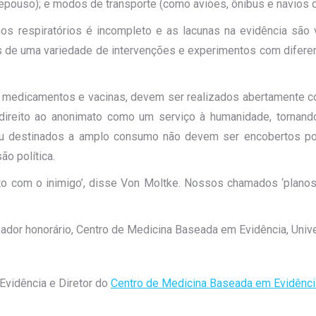
 repouso); e modos de transporte (como aviões, ônibus e navios d
s respiratórios é incompleto e as lacunas na evidência são 
 de uma variedade de intervenções e experimentos com diferent
 medicamentos e vacinas, devem ser realizados abertamente c
o direito ao anonimato como um serviço à humanidade, tornand
 destinados a amplo consumo não devem ser encobertos por q
ão política.
to com o inimigo’, disse Von Moltke. Nossos chamados ‘planos’
ador honorário, Centro de Medicina Baseada em Evidência, Univ
vidência e Diretor do
Centro de Medicina Baseada em Evidênci