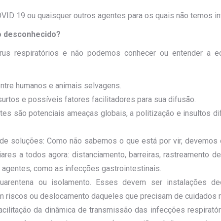
COVID 19 ou quaisquer outros agentes para os quais não temos in
do desconhecido?
us respiratórios e não podemos conhecer ou entender a ec
entre humanos e animais selvagens.
rtos e possíveis fatores facilitadores para sua difusão.
s são potenciais ameaças globais, a politização e insultos dif
 de soluções: Como não sabemos o que está por vir, devemos c
liares a todos agora: distanciamento, barreiras, rastreamento d
agentes, como as infecções gastrointestinais.
arentena ou isolamento. Esses devem ser instalações ded
m riscos ou deslocamento daqueles que precisam de cuidados ro
ilitação da dinâmica de transmissão das infecções respiratória